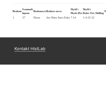
Gammelt
Skyld i
Skyld i
Bruksnr
Bruksnavn
Brukers navn
M
løpenr
Mark-Øre
Daler-Ort-Skilling
1
57
Ekren
Jon Olsen Stavs Enke
7-14
1-4-22-22
Kontakt HistLab