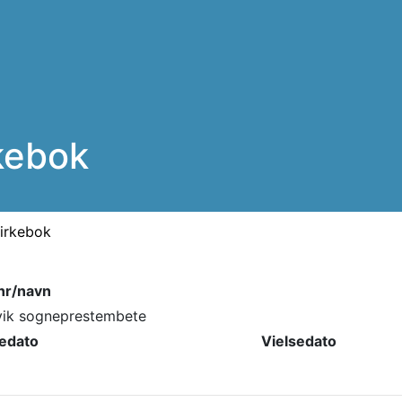
rkebok
kirkebok
nr/navn
vik sogneprestembete
sedato
Vielsedato