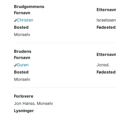
Brudgommens
Etternav
Fornavn
Christen
Israelssen
Bosted
Fødested
Monselv
Brudens
Etternav
Fornavn
Guren
Jonsd.
Bosted
Fødested
Monselv
Forlovere
Jon Hanss. Monselv
Lysninger