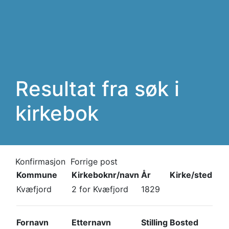
Resultat fra søk i
kirkebok
Konfirmasjon
Forrige post
Kommune
Kirkeboknr/navn
År
Kirke/sted
Kvæfjord
2 for Kvæfjord
1829
Fornavn
Etternavn
Stilling
Bosted