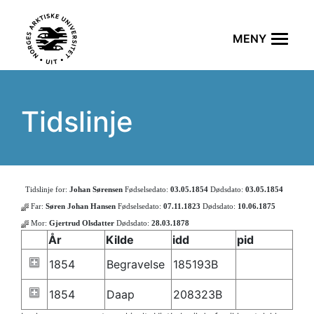
Tidslinje
Tidslinje for:
Johan Sørensen
Fødselsedato:
03.05.1854
Dødsdato:
03.05.1854
Far:
Søren Johan Hansen
Fødselsedato:
07.11.1823
Dødsdato:
10.06.1875
Mor:
Gjertrud Olsdatter
Dødsdato:
28.03.1878
År
Kilde
idd
pid
1854
Begravelse
185193B
1854
Daap
208323B