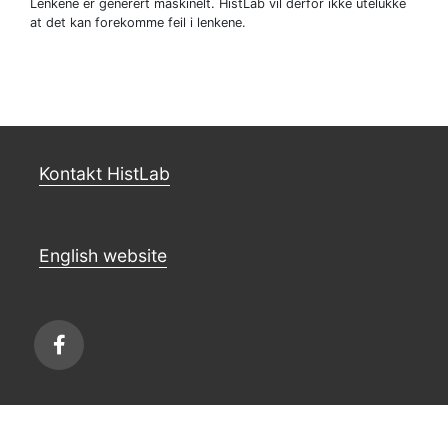
Lenkene er generert maskinelt. HistLab vil derfor ikke utelukke
at det kan forekomme feil i lenkene.
Kontakt HistLab
English website