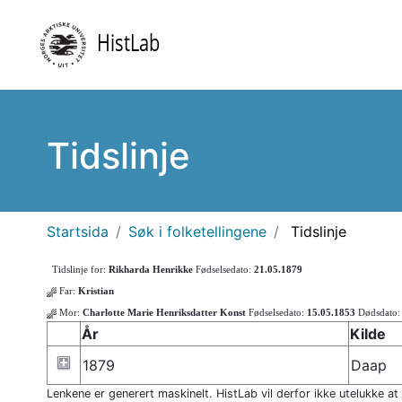
Tidslinje
Startsida
Søk i folketellingene
Tidslinje
Tidslinje for:
Rikharda Henrikke
Fødselsedato:
21.05.1879
Far:
Kristian
Mor:
Charlotte Marie Henriksdatter Konst
Fødselsedato:
15.05.1853
Dødsdato
År
Kilde
1879
Daap
Lenkene er generert maskinelt. HistLab vil derfor ikke utelukke at