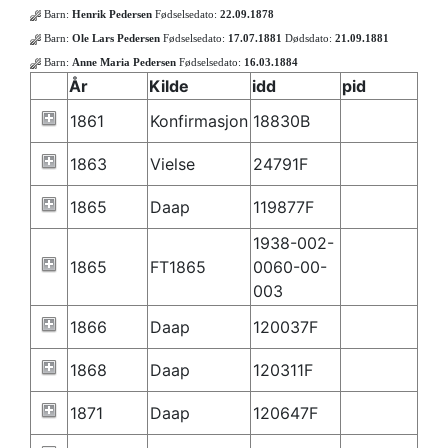
Barn:
Henrik Pedersen
Fødselsedato:
22.09.1878
Barn:
Ole Lars Pedersen
Fødselsedato:
17.07.1881
Dødsdato:
21.09.1881
Barn:
Anne Maria Pedersen
Fødselsedato:
16.03.1884
År
Kilde
idd
pid
1861
Konfirmasjon
18830B
1863
Vielse
24791F
1865
Daap
119877F
1938-002-
1865
FT1865
0060-00-
003
1866
Daap
120037F
1868
Daap
120311F
1871
Daap
120647F