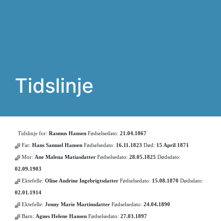
Tidslinje
Tidslinje for:
Rasmus Hansen
Fødselsedato:
21.04.1867
Far:
Hans Samuel Hansen
Fødselsedato:
16.11.1823
Død:
15 April 1871
Mor:
Ane Malena Matiasdatter
Fødselsedato:
28.05.1825
Dødsdato:
02.09.1903
Ektefelle:
Oline Andrine Ingebrigtsdatter
Fødselsedato:
15.08.1870
Dødsdato:
02.01.1914
Ektefelle:
Jenny Marie Martinsdatter
Fødselsedato:
24.04.1890
Barn:
Agnes Helene Hansen
Fødselsedato:
27.03.1897