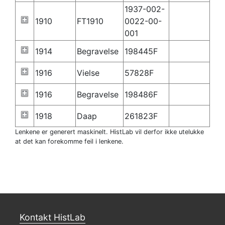
1937-002-
1910
FT1910
0022-00-
001
1914
Begravelse
198445F
1916
Vielse
57828F
1916
Begravelse
198486F
1918
Daap
261823F
Lenkene er generert maskinelt. HistLab vil derfor ikke utelukke
at det kan forekomme feil i lenkene.
Kontakt HistLab