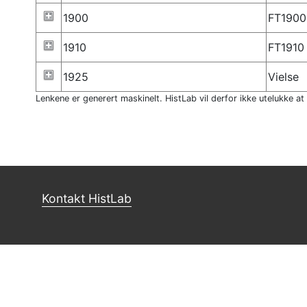
1900
FT1900
1910
FT1910
1925
Vielse
Lenkene er generert maskinelt. HistLab vil derfor ikke utelukke at
Kontakt HistLab