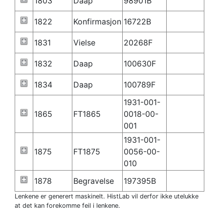
1803
Daap
98901B
1822
Konfirmasjon
16722B
1831
Vielse
20268F
1832
Daap
100630F
1834
Daap
100789F
1931-001-
1865
FT1865
0018-00-
001
1931-001-
1875
FT1875
0056-00-
010
1878
Begravelse
197395B
Lenkene er generert maskinelt. HistLab vil derfor ikke utelukke
at det kan forekomme feil i lenkene.