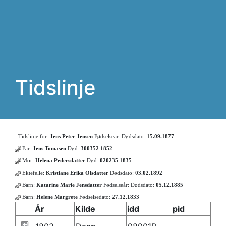
Tidslinje
Tidslinje for:
Jens Peter Jensen
Fødselseår:
Dødsdato:
15.09.1877
Far:
Jens Tomasen
Død:
300352 1852
Mor:
Helena Pedersdatter
Død:
020235 1835
Ektefelle:
Kristiane Erika Olsdatter
Dødsdato:
03.02.1892
Barn:
Katarine Marie Jensdatter
Fødselseår:
Dødsdato:
05.12.1885
Barn:
Helene Margrete
Fødselsedato:
27.12.1833
År
Kilde
idd
pid