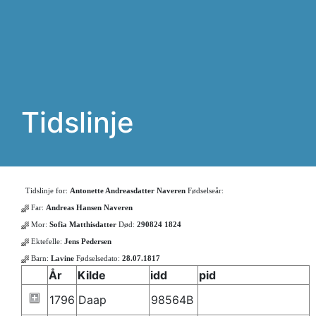
Tidslinje
Tidslinje for:
Antonette Andreasdatter Naveren
Fødselseår:
Far:
Andreas Hansen Naveren
Mor:
Sofia Matthisdatter
Død:
290824 1824
Ektefelle:
Jens Pedersen
Barn:
Lavine
Fødselsedato:
28.07.1817
År
Kilde
idd
pid
1796
Daap
98564B