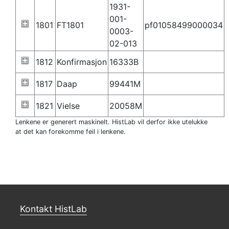
1931-
001-
1801
FT1801
pf01058499000034
0003-
02-013
1812
Konfirmasjon
16333B
1817
Daap
99441M
1821
Vielse
20058M
Lenkene er generert maskinelt. HistLab vil derfor ikke utelukke
at det kan forekomme feil i lenkene.
Kontakt HistLab