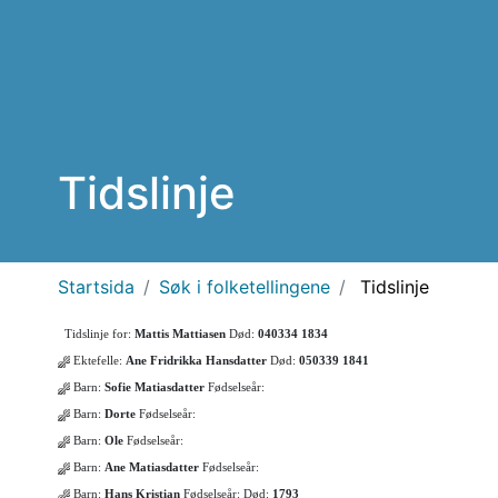
Tidslinje
Startsida
Søk i folketellingene
Tidslinje
Tidslinje for:
Mattis Mattiasen
Død:
040334 1834
Ektefelle:
Ane Fridrikka Hansdatter
Død:
050339 1841
Barn:
Sofie Matiasdatter
Fødselseår:
Barn:
Dorte
Fødselseår:
Barn:
Ole
Fødselseår:
Barn:
Ane Matiasdatter
Fødselseår:
Barn:
Hans Kristian
Fødselseår:
Død:
1793