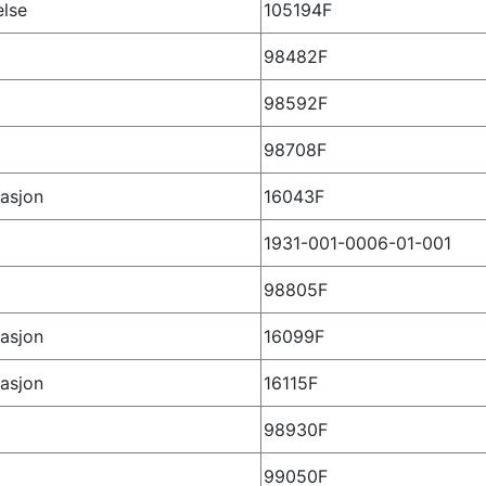
else
105194F
98482F
98592F
98708F
asjon
16043F
1931-001-0006-01-001
98805F
asjon
16099F
asjon
16115F
98930F
99050F