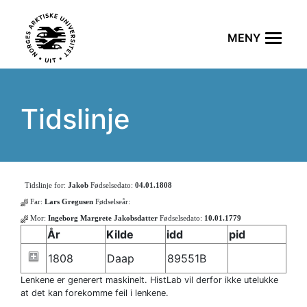
Tidslinje
Tidslinje for:
Jakob
Fødselsedato:
04.01.1808
Far:
Lars Gregusen
Fødselseår:
Mor:
Ingeborg Margrete Jakobsdatter
Fødselsedato:
10.01.1779
År
Kilde
idd
pid
1808
Daap
89551B
Lenkene er generert maskinelt. HistLab vil derfor ikke utelukke
at det kan forekomme feil i lenkene.