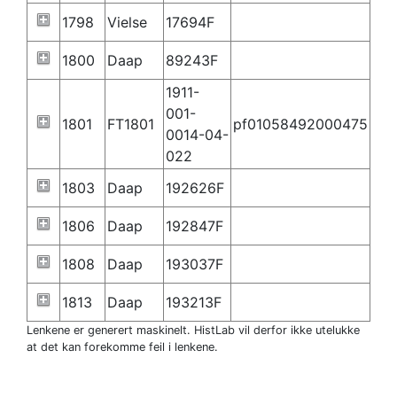
1798
Vielse
17694F
1800
Daap
89243F
1911-
001-
1801
FT1801
pf01058492000475
0014-04-
022
1803
Daap
192626F
1806
Daap
192847F
1808
Daap
193037F
1813
Daap
193213F
Lenkene er generert maskinelt. HistLab vil derfor ikke utelukke
at det kan forekomme feil i lenkene.