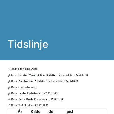
Tidslinje
Tidslinje for:
Nils Olsen
Ektefelle:
Ane Margret Berentsdatter
Fødselsedato:
12.03.1778
Barn:
Ane Kirstine Nilsdatter
Fødselsedato:
12.04.1800
Barn:
Ole
Fødselseår:
Barn:
Lovisa
Fødselsedato:
27.05.1806
Barn:
Berte Maria
Fødselsedato:
09.09.1808
Barn:
Fødselsedato:
12.12.1812
År
Kilde
idd
pid