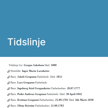
Tidslinje
Tidslinje for:
Gregus Jakobsen
Død:
1800
Ektefelle:
Inger Maria Larsdatter
Barn:
Jakob Gregusen
Fødselseår:
Død:
1812
Barn:
Lars Gregusen
Fødselseår:
Barn:
Ingeborg Attel Gregusdatter
Fødselsedato:
28.07.1777
Barn:
Peder Andreas Gregusen
Fødselseår:
Død:
30 April 1842
Barn:
Kristian Gregusen
Fødselsedato:
25.09.1781
Død:
4de Marts 1838
Barn:
Olena Kirstine
Fødselsedato:
21.09.1783