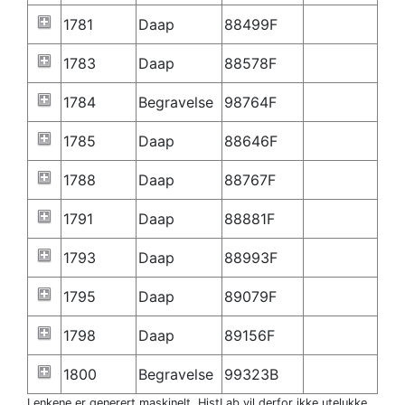
1781
Daap
88499F
1783
Daap
88578F
1784
Begravelse
98764F
1785
Daap
88646F
1788
Daap
88767F
1791
Daap
88881F
1793
Daap
88993F
1795
Daap
89079F
1798
Daap
89156F
1800
Begravelse
99323B
Lenkene er generert maskinelt. HistLab vil derfor ikke utelukke