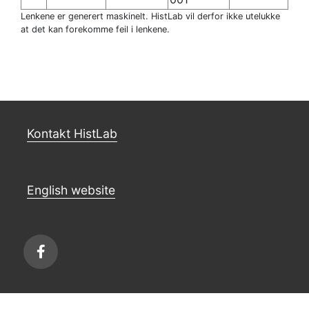
Lenkene er generert maskinelt. HistLab vil derfor ikke utelukke
at det kan forekomme feil i lenkene.
Kontakt HistLab
English website