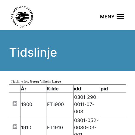
Tidslinje
Tidslinje for:
Georg Vilhelm Large
År
Kilde
idd
pid
0301-290-
1900
FT1900
0011-07-
003
0301-052-
1910
FT1910
0080-03-
001