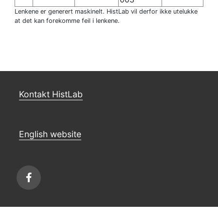
Lenkene er generert maskinelt. HistLab vil derfor ikke utelukke
at det kan forekomme feil i lenkene.
Kontakt HistLab
English website