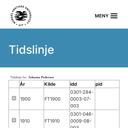
Tidslinje
Tidslinje for:
Johanna Pederson
År
Kilde
idd
pid
0301-284-
1900
FT1900
0003-07-
003
0301-046-
1910
FT1910
0009-08-
003